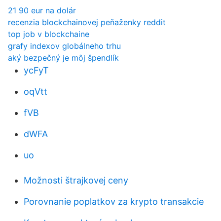
21 90 eur na dolár
recenzia blockchainovej peňaženky reddit
top job v blockchaine
grafy indexov globálneho trhu
aký bezpečný je môj špendlík
ycFyT
oqVtt
fVB
dWFA
uo
Možnosti štrajkovej ceny
Porovnanie poplatkov za krypto transakcie