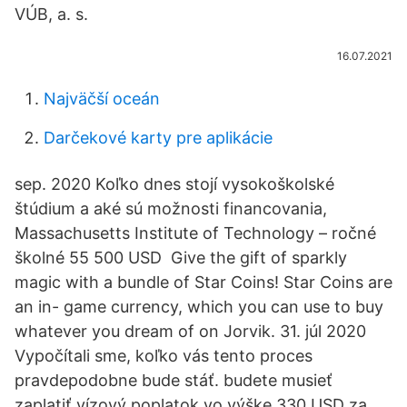
VÚB, a. s.
16.07.2021
Najväčší oceán
Darčekové karty pre aplikácie
sep. 2020 Koľko dnes stojí vysokoškolské
štúdium a aké sú možnosti financovania,
Massachusetts Institute of Technology – ročné
školné 55 500 USD Give the gift of sparkly
magic with a bundle of Star Coins! Star Coins are
an in- game currency, which you can use to buy
whatever you dream of on Jorvik. 31. júl 2020
Vypočítali sme, koľko vás tento proces
pravdepodobne bude stáť. budete musieť
zaplatiť vízový poplatok vo výške 330 USD za