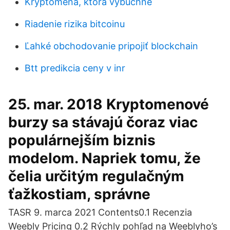
Kryptomena, ktorá vybuchne
Riadenie rizika bitcoinu
Ľahké obchodovanie pripojiť blockchain
Btt predikcia ceny v inr
25. mar. 2018 Kryptomenové
burzy sa stávajú čoraz viac
populárnejším biznis
modelom. Napriek tomu, že
čelia určitým regulačným
ťažkostiam, správne
TASR 9. marca 2021 Contents0.1 Recenzia
Weebly Pricing 0.2 Rýchly pohľad na Weeblyho’s