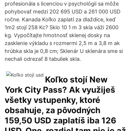
profesionála s licenciou v psychológii sa môže
pohybovať medzi 202 695 USD a 261 000 USD
ročne. Kanada Koľko zaplatí za dlaždice, keď
1m2 stojí 258 Kc? Sklo 10 1 m 3 skla váži 2600
kg. Vypočítajte hmotnosť sklenej dosky na
zasklenie výkladu s rozmermi 2,5 m a 3,8 m ak
hrúbka skla je 0,8 cm; Sklenár U sklenára sme si
nechali odrezať 8 tabuliek skla.
Koľko stojí New
York City Pass? Ak využiješ
všetky vstupenky, ktoré
obsahuje, za pôvodných
159,50 USD zaplatíš iba 126
USD. Ono, rozdiel tam nie je až