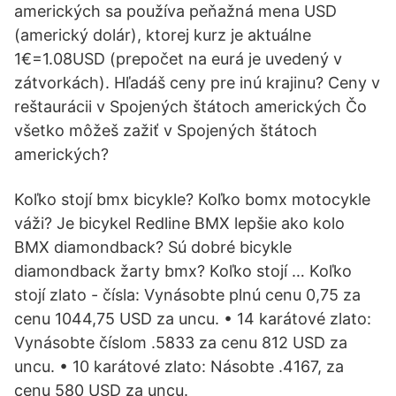
amerických sa používa peňažná mena USD
(americký dolár), ktorej kurz je aktuálne
1€=1.08USD (prepočet na eurá je uvedený v
zátvorkách). Hľadáš ceny pre inú krajinu? Ceny v
reštaurácii v Spojených štátoch amerických Čo
všetko môžeš zažiť v Spojených štátoch
amerických?
Koľko stojí bmx bicykle? Koľko bomx motocykle
váži? Je bicykel Redline BMX lepšie ako kolo
BMX diamondback? Sú dobré bicykle
diamondback žarty bmx? Koľko stojí … Koľko
stojí zlato - čísla: Vynásobte plnú cenu 0,75 za
cenu 1044,75 USD za uncu. • 14 karátové zlato:
Vynásobte číslom .5833 za cenu 812 USD za
uncu. • 10 karátové zlato: Násobte .4167, za
cenu 580 USD za uncu.