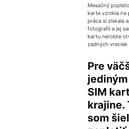
Mesačný poplatok
karte vznikla na
práca si získala
fotografii a jej 
kartu nerobte otv
zadných vreciek 
Pre väčš
jediným
SIM kart
krajine.
som šie