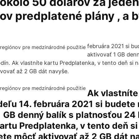
 okolo 50 dolárov za jeden
v predplatené plány , a b
februára 2021 si b
aktivovať 1 GB denn
dín. Ak vlastníte kartu Predplatenka, v tento deň si 
vovať až 2 GB dát navyše.
Ak vlastníte
deľu 14. februára 2021 si budete
1 GB denný balík s platnosťou 24
kartu Predplatenka, v tento deň si
te môcť aktivovať až 2 GB dát n