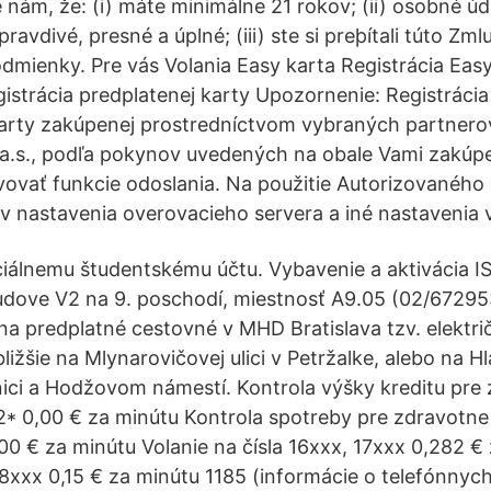
 nám, že: (i) máte minimálne 21 rokov; (ii) osobné úd
ravdivé, presné a úplné; (iii) ste si preþítali túto Zml
podmienky. Pre vás Volania Easy karta Registrácia Eas
istrácia predplatenej karty Upozornenie: Registrácia 
karty zakúpenej prostredníctvom vybraných partnero
a.s., podľa pokynov uvedených na obale Vami zakúpe
vovať funkcie odoslania. Na použitie Autorizovaného
rv nastavenia overovacieho servera a iné nastavenia v 
iálnemu študentskému účtu. Vybavenie a aktivácia IS
udove V2 na 9. poschodí, miestnosť A9.05 (02/67295
na predplatné cestovné v MHD Bratislava tzv. električ
bližšie na Mlynarovičovej ulici v Petržalke, alebo na Hl
ici a Hodžovom námestí. Kontrola výšky kreditu pre
* 0,00 € za minútu Kontrola spotreby pre zdravotne
0 € za minútu Volanie na čísla 16xxx, 17xxx 0,282 €
 18xxx 0,15 € za minútu 1185 (informácie o telefónnyc