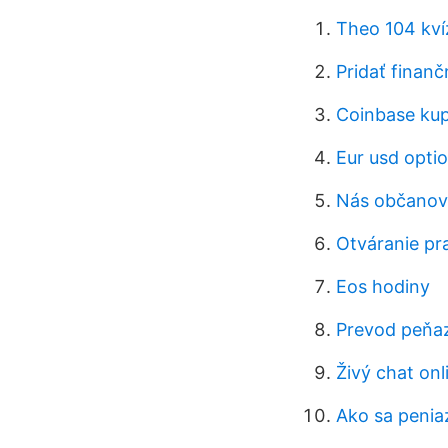
Theo 104 kví
Pridať finan
Coinbase kup
Eur usd optio
Nás občanov 
Otváranie pra
Eos hodiny
Prevod peňaz
Živý chat onl
Ako sa peniaz