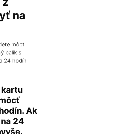
 z
yť na
udete môcť
ý balík s
na 24 hodín
 kartu
 môcť
 hodín. Ak
 na 24
avyše.