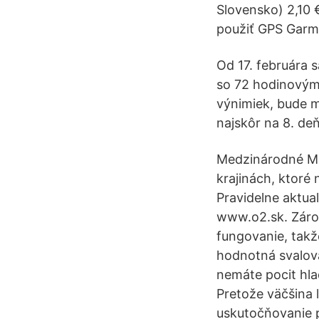
Slovensko) 2,10 
použiť GPS Garmin
Od 17. februára 
so 72 hodinovým 
výnimiek, bude m
najskôr na 8. d
Medzinárodné MM
krajinách, ktoré
Pravidelne aktu
www.o2.sk. Zárov
fungovanie, takž
hodnotná svalová 
nemáte pocit hla
Pretože väčšina ľ
uskutočňovanie p