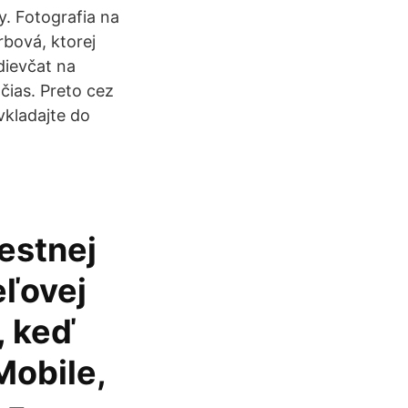
y. Fotografia na
rbová, ktorej
dievčat na
čias. Preto cez
evkladajte do
estnej
eľovej
y, keď
Mobile,