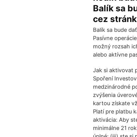
Balík sa b
cez stránk
Balík sa bude da
Pasívne operácie
možný rozsah ich
alebo aktívne pa
Jak si aktivovat
Spoření Investov
medzinárodné pou
zvýšenia úverov
kartou získate 
Platí pre platbu
aktivácia: Aby st
minimálne 21 roko
úplné; (iii) ste s