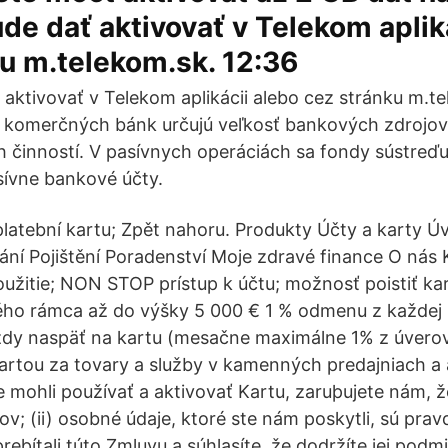
ude dať aktivovať v Telekom aplik
u m.telekom.sk. 12:36
ť aktivovať v Telekom aplikácii alebo cez stránku m.t
 komerčných bánk určujú veľkosť bankových zdrojov,
 činností. V pasívnych operáciách sa fondy sústreďu
sívne bankové účty.
 platební kartu; Zpět nahoru. Produkty Účty a karty 
ání Pojištění Poradenství Moje zdravé finance O nás
žitie; NON STOP prístup k účtu; možnosť poistiť ka
ého rámca až do výšky 5 000 € 1 % odmenu z každej 
vždy naspäť na kartu (mesačne maximálne 1% z úvero
 kartou za tovary a služby v kamenných predajniach a 
e mohli používať a aktivovať Kartu, zaruþujete nám, ž
v; (ii) osobné údaje, ktoré ste nám poskytli, sú prav
i preþítali túto Zmluvu a súhlasíte, že dodržíte jej pod