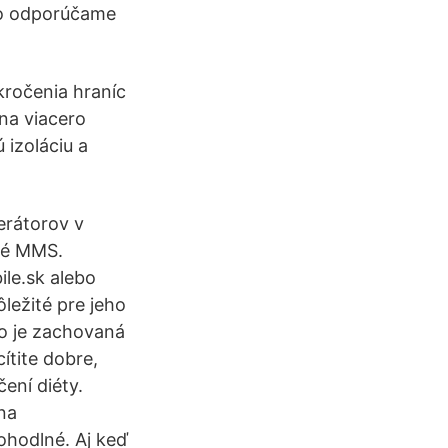
eto odporúčame
kročenia hraníc
na viacero
izoláciu a
erátorov v
dné MMS.
le.sk alebo
ležité pre jeho
čo je zachovaná
ítite dobre,
ení diéty.
 na
ohodlné. Aj keď