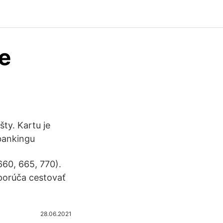
re
ty. Kartu je
 bankingu
60, 665, 770).
porúča cestovať
28.06.2021