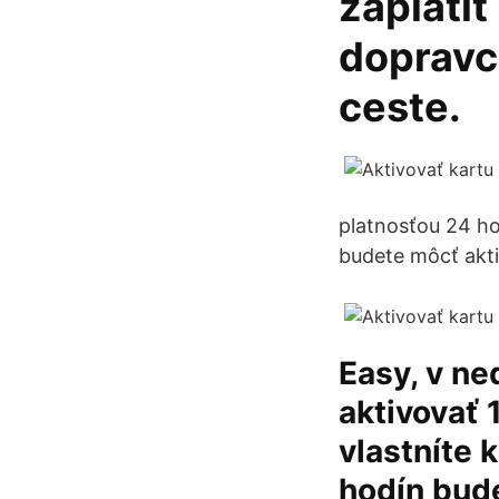
zaplatiť
dopravco
ceste.
platnosťou 24 ho
budete môcť akti
Easy, v ne
aktivovať 
vlastníte 
hodín bude