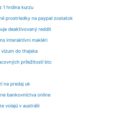
z 1 hrdina kurzu
čné prostriedky na paypal zostatok
uje deaktivovaný reddit
ns interaktívni makléri
vízum do thajska
covných príležitostí btc
í na predaj uk
ine bankovníctva online
e volajú v austrálii