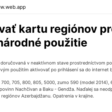
uiw.web.app
vať kartu regiónov p
árodné použitie
e doručovaná v neaktívnom stave prostredníctvom poš
vým použitím aktivovať po prihlásení sa do internet
 700, 705, 800, 805, 5000, zumo 590 (model 2014), 6
e povinn Nachčivan a Baku - Gendža. Naďalej sa neod
 regiónov Azerbajdžanu. Opatrenia v krajine.