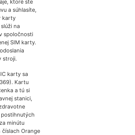
aje, ktoré ste
uvu a súhlasíte,
y karty
slúži na
v spoločnosti
nej SIM karty.
 odoslania
stroji.
IC karty sa
369). Kartu
enka a tú si
avnej stanici,
 zdravotne
 postihnutých
 za minútu
h číslach Orange