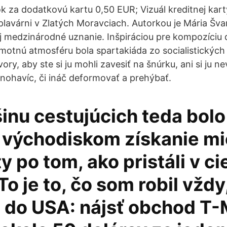
 za dodatkovú kartu 0,50 EUR; Vizuál kreditnej kart
 plavárni v Zlatých Moravciach. Autorkou je Mária Šva
 aj medzinárodné uznanie. Inšpiráciou pre kompozíciu 
samotnú atmosféru bola spartakiáda zo socialistických 
ory, aby ste si ju mohli zavesiť na šnúrku, ani si ju n
nohavíc, či ináč deformovať a prehýbať.
inu cestujúcich teda bolo
 východiskom získanie mi
y po tom, ako pristáli v ci
 To je to, čo som robil vžd
l do USA: nájsť obchod T-