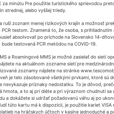
€ za minútu Pre použitie turistického sprievodcu pr
 strednej, alebo vyššej triedy.
sa ruší zoznam menej rizikových krajín a možnosť pre
PCR testom. Znamená to, že osoba, s prihliadnutím 
usieť absolvovať po príchode na Slovensko 14-dňovú 
eň bude testovaná PCR metódou na COVID-19.
S a Roamingové MMS je možné zasielať do sietí op
 nájdete na aktuálnom zozname sietí pre medzináro
alizované zoznamy nájdete na stránke www.tescomobi
eň je telo zásobované všetkými prvkami, ktoré sú dô
e nevykazuje príznaky nedostatku. To je dôvod, pre
hmota, a to aj pri diéte a pri výraznom chudnutí sa c
du a dokážete si udržať požadovanú váhu aj po ukonč
udí túto kartu má k dispozícii, je použitie kariet VISA
latieb na hráčskych účtoch v kasíne jednoduché a p