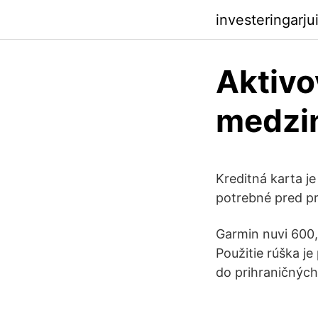
investeringarj
Aktivo
medzin
Kreditná karta j
potrebné pred pr
Garmin nuvi 600,
Použitie rúška j
do prihraničných