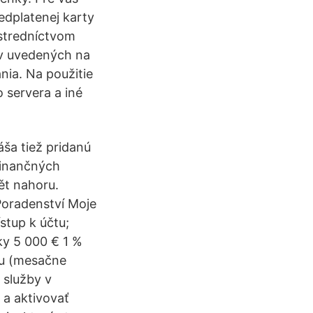
edplatenej karty
ostredníctvom
ov uvedených na
nia. Na použitie
 servera a iné
áša tiež pridanú
finančných
pět nahoru.
Poradenství Moje
stup k účtu;
ky 5 000 € 1 %
tu (mesačne
 služby v
 a aktivovať