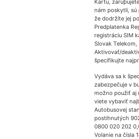
Kartu, zaruþujete
nám poskytli, sú p
že dodržíte jej 
Predplatenka Reg
registráciu SIM 
Slovak Telekom, 
Aktivovať/deakti
špecifikujte najp
Vydáva sa k špec
zabezpečuje v b
možno použiť aj 
viete vybaviť naj
Autobusovej stan
postihnutých 902
0800 020 202 0,0
Volanie na čísla