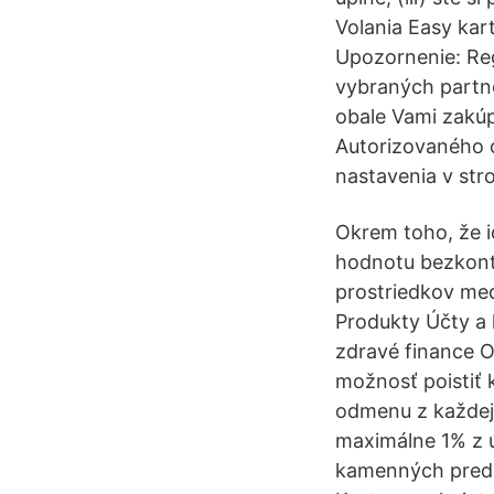
Volania Easy kar
Upozornenie: Reg
vybraných partn
obale Vami zakúp
Autorizovaného o
nastavenia v stroj
Okrem toho, že i
hodnotu bezkont
prostriedkov medz
Produkty Účty a 
zdravé finance O
možnosť poistiť 
odmenu z každej 
maximálne 1% z ú
kamenných predaj