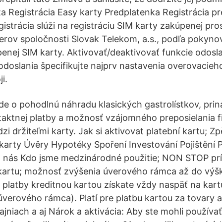
ta Registrácia Easy karty Predplatenka Registrácia pr
istrácia slúži na registráciu SIM karty zakúpenej pr
erov spoločnosti Slovak Telekom, a.s., podľa pokyn
enej SIM karty. Aktivovať/deaktivovať funkcie odosla
doslania špecifikujte najprv nastavenia overovacieho
i.
de o pohodlnú náhradu klasických gastrolístkov, prin
aktnej platby a možnosť vzájomného preposielania 
i držiteľmi karty. Jak si aktivovat platební kartu; Z
karty Úvěry Hypotéky Spoření Investování Pojištění 
 nás Kdo jsme medzinárodné použitie; NON STOP prí
kartu; možnosť zvýšenia úverového rámca až do výš
platby kreditnou kartou získate vždy naspäť na kar
verového rámca). Platí pre platbu kartou za tovary a
niach a aj Nárok a aktivácia: Aby ste mohli používať