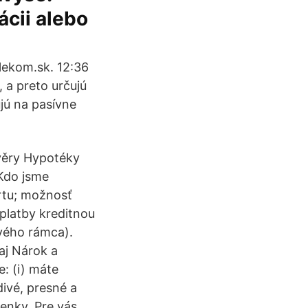
ácii alebo
elekom.sk. 12:36
 a preto určujú
jú na pasívne
Úvěry Hypotéky
 Kdo jsme
rtu; možnosť
platby kreditnou
vého rámca).
aj Nárok a
e: (i) máte
divé, presné a
mienky. Pre vás