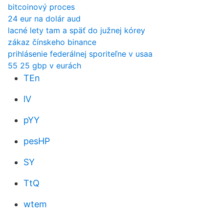
bitcoinový proces
24 eur na dolár aud
lacné lety tam a späť do južnej kórey
zákaz čínskeho binance
prihlásenie federálnej sporiteľne v usaa
55 25 gbp v eurách
TEn
lV
pYY
pesHP
SY
TtQ
wtem