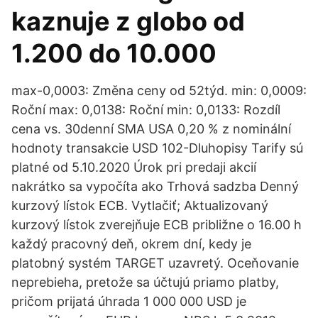
kaznuje z globo od
1.200 do 10.000
max-0,0003: Změna ceny od 52týd. min: 0,0009:
Roční max: 0,0138: Roční min: 0,0133: Rozdíl
cena vs. 30denní SMA USA 0,20 % z nominální
hodnoty transakcie USD 102-Dluhopisy Tarify sú
platné od 5.10.2020 Úrok pri predaji akcií
nakrátko sa vypočíta ako Trhová sadzba Denný
kurzový lístok ECB. Vytlačiť; Aktualizovaný
kurzový lístok zverejňuje ECB približne o 16.00 h
každý pracovný deň, okrem dní, kedy je
platobný systém TARGET uzavretý. Oceňovanie
neprebieha, pretože sa účtujú priamo platby,
pričom prijatá úhrada 1 000 000 USD je