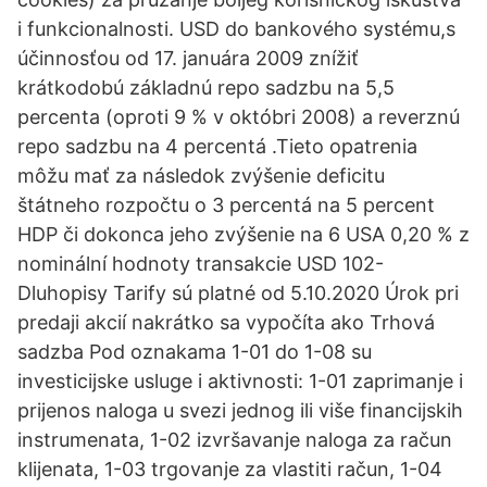
i funkcionalnosti. USD do bankového systému,s
účinnosťou od 17. januára 2009 znížiť
krátkodobú základnú repo sadzbu na 5,5
percenta (oproti 9 % v októbri 2008) a reverznú
repo sadzbu na 4 percentá .Tieto opatrenia
môžu mať za následok zvýšenie deficitu
štátneho rozpočtu o 3 percentá na 5 percent
HDP či dokonca jeho zvýšenie na 6 USA 0,20 % z
nominální hodnoty transakcie USD 102-
Dluhopisy Tarify sú platné od 5.10.2020 Úrok pri
predaji akcií nakrátko sa vypočíta ako Trhová
sadzba Pod oznakama 1-01 do 1-08 su
investicijske usluge i aktivnosti: 1-01 zaprimanje i
prijenos naloga u svezi jednog ili više financijskih
instrumenata, 1-02 izvršavanje naloga za račun
klijenata, 1-03 trgovanje za vlastiti račun, 1-04