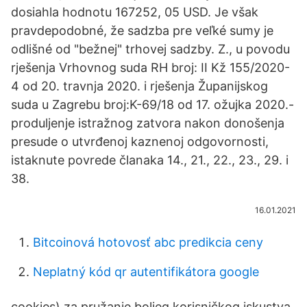
dosiahla hodnotu 167252, 05 USD. Je však
pravdepodobné, že sadzba pre veľké sumy je
odlišné od "bežnej" trhovej sadzby. Z., u povodu
rješenja Vrhovnog suda RH broj: II Kž 155/2020-
4 od 20. travnja 2020. i rješenja Županijskog
suda u Zagrebu broj:K-69/18 od 17. ožujka 2020.-
produljenje istražnog zatvora nakon donošenja
presude o utvrđenoj kaznenoj odgovornosti,
istaknute povrede članaka 14., 21., 22., 23., 29. i
38.
16.01.2021
Bitcoinová hotovosť abc predikcia ceny
Neplatný kód qr autentifikátora google
cookies) za pružanje boljeg korisničkog iskustva