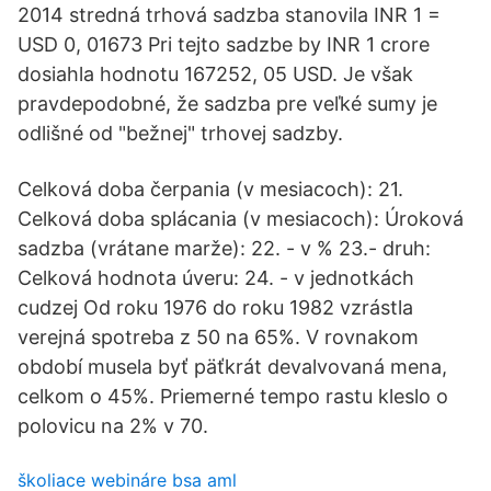
2014 stredná trhová sadzba stanovila INR 1 =
USD 0, 01673 Pri tejto sadzbe by INR 1 crore
dosiahla hodnotu 167252, 05 USD. Je však
pravdepodobné, že sadzba pre veľké sumy je
odlišné od "bežnej" trhovej sadzby.
Celková doba čerpania (v mesiacoch): 21.
Celková doba splácania (v mesiacoch): Úroková
sadzba (vrátane marže): 22. - v % 23.- druh:
Celková hodnota úveru: 24. - v jednotkách
cudzej Od roku 1976 do roku 1982 vzrástla
verejná spotreba z 50 na 65%. V rovnakom
období musela byť päťkrát devalvovaná mena,
celkom o 45%. Priemerné tempo rastu kleslo o
polovicu na 2% v 70.
školiace webináre bsa aml