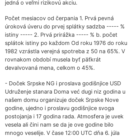
jedná o veľmi rizikovú akciu.
Počet mesiacov od čerpania 1. Prvá pevná
úroková úveru do prvej splátky sadzba ----- %
istiny ----- 2. Prvá prirážka ----- % b. počet
splátok istiny po každom Od roku 1976 do roku
1982 vzrástla verejná spotreba z 50 na 65%. V
rovnakom období musela byť päťkrát
devalvovaná mena, celkom o 45%.
- Doček Srpske NG i proslava godišnjice USD
Udruženje stanara Doma već dugi niz godina u
našem domu organizuje doček Srpske Nove
godine, ujedno i proslavu godišnjice svoga
postojanja i 17 godina rada. Atmosfera je uvek
vesela ali čini nam se da je ove godine bilo
mnogo veselije. V čase 12:00 UTC dňa 6. júla