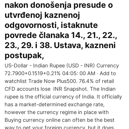
nakon donošenja presude o
utvrđenoj kaznenoj
odgovornosti, istaknute
povrede članaka 14., 21., 22.,
23., 29. i 38. Ustava, kazneni
postupak,
US-Dollar - Indian Rupee (USD - INR) Currency
72.7900+0.1519+0.21% 04:05: 00 AM · Add to
watchlist Trade Now Plus500. 76.4% of retail
CFD accounts lose INR Snapshot. The Indian
rupee is the official currency of India. It officially
has a market-determined exchange rate,
however the currency regime in place with
Buying currency online can often be the best
way to get your foreign currency, but it does