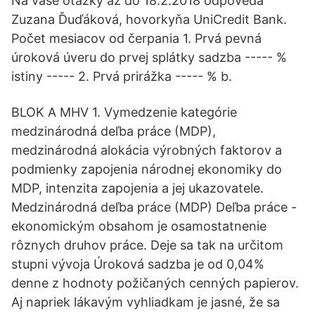
Na vaše otázky až do 18.2.2018 odpovedá
Zuzana Ďuďáková, hovorkyňa UniCredit Bank.
Počet mesiacov od čerpania 1. Prvá pevná
úroková úveru do prvej splátky sadzba ----- %
istiny ----- 2. Prvá prirážka ----- % b.
BLOK A MHV 1. Vymedzenie kategórie
medzinárodná deľba práce (MDP),
medzinárodná alokácia výrobných faktorov a
podmienky zapojenia národnej ekonomiky do
MDP, intenzita zapojenia a jej ukazovatele.
Medzinárodná deľba práce (MDP) Deľba práce -
ekonomickým obsahom je osamostatnenie
rôznych druhov práce. Deje sa tak na určitom
stupni vývoja Úroková sadzba je od 0,04%
denne z hodnoty požičaných cenných papierov.
Aj napriek lákavým vyhliadkam je jasné, že sa