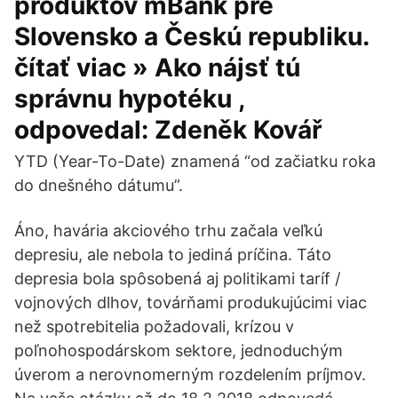
produktov mBank pre
Slovensko a Českú republiku.
čítať viac » Ako nájsť tú
správnu hypotéku ,
odpovedal: Zdeněk Kovář
YTD (Year-To-Date) znamená “od začiatku roka
do dnešného dátumu”.
Áno, havária akciového trhu začala veľkú
depresiu, ale nebola to jediná príčina. Táto
depresia bola spôsobená aj politikami taríf /
vojnových dlhov, továrňami produkujúcimi viac
než spotrebitelia požadovali, krízou v
poľnohospodárskom sektore, jednoduchým
úverom a nerovnomerným rozdelením príjmov.