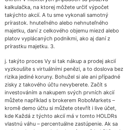
kalkulačka, na ktorej môžete určiť výpočet
takýchto akcií. A tu sme vykonali samotný
prírastok. hnuteľného alebo nehnuteľného
majetku, daní z celkového objemu miezd alebo
platov vyplácaných podnikmi, ako aj daní z
prírastku majetku. 3.
j. takýto proces Vy si tak nákup a prodej akcií
vyzkoušíte s virtuálními penězi, a to doslova bez
rizika jediné koruny. Bohužel si ale ani případné
zisky z takového účtu nevyberete. Začít s
investováním a nakupem svých prvních akcií
můžete například s brokerem RoboMarkets –
kromě demo účtu si můžete otevřít i live účet,
kde Každá z týchto akcií má v tomto HOLDRs
vlastnú váhu – percentuálne zastúpenie. Ak sa