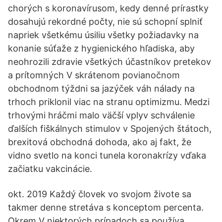
chorých s koronavírusom, kedy denné prírastky
dosahujú rekordné počty, nie sú schopní splniť
napriek všetkému úsiliu všetky požiadavky na
konanie súťaže z hygienického hľadiska, aby
neohrozili zdravie všetkých účastníkov pretekov
a prítomných V skrátenom povianočnom
obchodnom týždni sa jazýček váh nálady na
trhoch priklonil viac na stranu optimizmu. Medzi
trhovými hráčmi malo väčší vplyv schválenie
ďalších fiškálnych stimulov v Spojených štátoch,
brexitová obchodná dohoda, ako aj fakt, že
vidno svetlo na konci tunela koronakrízy vďaka
začiatku vakcinácie.
okt. 2019 Každý človek vo svojom živote sa
takmer denne stretáva s konceptom percenta.
Okrem V niektorých prípadoch sa používa