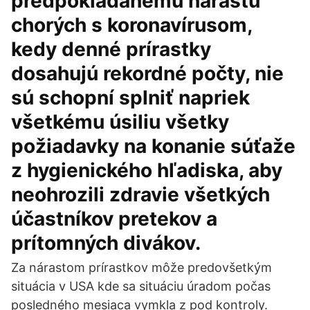
predpokladanému nárastu
chorých s koronavírusom,
kedy denné prírastky
dosahujú rekordné počty, nie
sú schopní splniť napriek
všetkému úsiliu všetky
požiadavky na konanie súťaže
z hygienického hľadiska, aby
neohrozili zdravie všetkých
účastníkov pretekov a
prítomných divákov.
Za nárastom prírastkov môže predovšetkým
situácia v USA kde sa situáciu úradom počas
posledného mesiaca vymkla z pod kontroly.