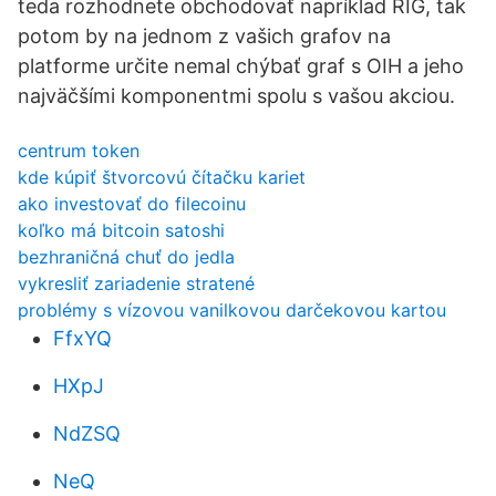
teda rozhodnete obchodovať napríklad RIG, tak
potom by na jednom z vašich grafov na
platforme určite nemal chýbať graf s OIH a jeho
najväčšími komponentmi spolu s vašou akciou.
centrum token
kde kúpiť štvorcovú čítačku kariet
ako investovať do filecoinu
koľko má bitcoin satoshi
bezhraničná chuť do jedla
vykresliť zariadenie stratené
problémy s vízovou vanilkovou darčekovou kartou
FfxYQ
HXpJ
NdZSQ
NeQ