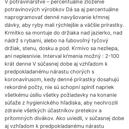
V potravinárstve – percentuálne zloženie
potravinových výrobkov Dá sa aj percentuálne
naprogramovať denné navyšovanie kŕmnej
dávky, aby ryby mali rýchlejšie a väčšie prírastky.
Krmítko sa montuje do držiaka nad jazierko, nad
nádrž s rybami, alebo na ľubovoľný tyčový
držiak, stenu, dosku a pod. Krmivo sa nezliepa,
ani neplesnivie. Interval kŕmenia možný : 2-100
krát denne V súčasnej dobe aj vzhľadom k
predpokladanému nárastu chorých s
koronavírusom, kedy denné prírastky dosahujú
rekordné počty, nie sú schopní splniť napriek
všetkému úsiliu všetky požiadavky na konanie
súťaže z hygienického hľadiska, aby neohrozili
zdravie všetkých účastníkov pretekov a
prítomných divákov. Ako uviedli, v súčasnej dobe
aj vzhľadom k predpokladanému nárastu