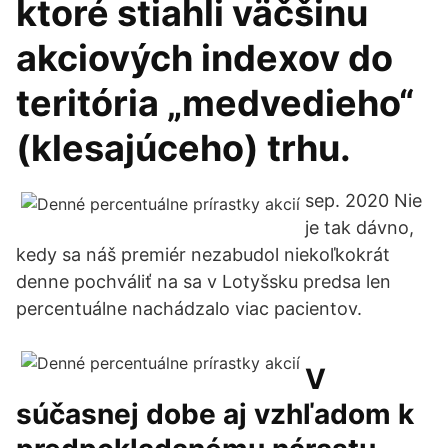
ktoré stiahli väčšinu
akciových indexov do
teritória „medvedieho“
(klesajúceho) trhu.
sep. 2020 Nie
je tak dávno,
kedy sa náš premiér nezabudol niekoľkokrát
denne pochváliť na sa v Lotyšsku predsa len
percentuálne nachádzalo viac pacientov.
V
súčasnej dobe aj vzhľadom k