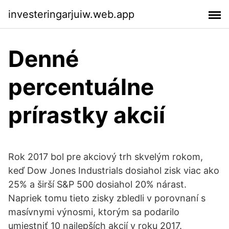
investeringarjuiw.web.app
Denné
percentuálne
prírastky akcií
Rok 2017 bol pre akciový trh skvelým rokom,
keď Dow Jones Industrials dosiahol zisk viac ako
25% a širší S&P 500 dosiahol 20% nárast.
Napriek tomu tieto zisky zbledli v porovnaní s
masívnymi výnosmi, ktorým sa podarilo
umiestniť 10 najlepších akcií v roku 2017.