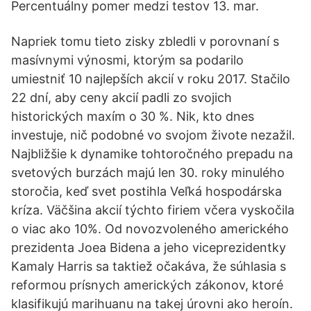
Percentuálny pomer medzi testov 13. mar.
Napriek tomu tieto zisky zbledli v porovnaní s
masívnymi výnosmi, ktorým sa podarilo
umiestniť 10 najlepších akcií v roku 2017. Stačilo
22 dní, aby ceny akcií padli zo svojich
historických maxím o 30 %. Nik, kto dnes
investuje, nič podobné vo svojom živote nezažil.
Najbližšie k dynamike tohtoročného prepadu na
svetových burzách majú len 30. roky minulého
storočia, keď svet postihla Veľká hospodárska
kríza. Väčšina akcií týchto firiem včera vyskočila
o viac ako 10%. Od novozvoleného amerického
prezidenta Joea Bidena a jeho viceprezidentky
Kamaly Harris sa taktiež očakáva, že súhlasia s
reformou prísnych amerických zákonov, ktoré
klasifikujú marihuanu na takej úrovni ako heroín.