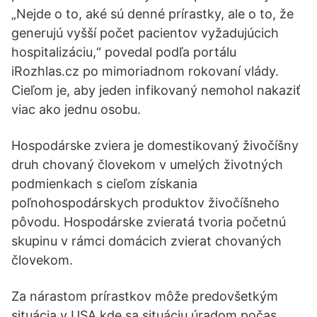
„Nejde o to, aké sú denné prírastky, ale o to, že
generujú vyšší počet pacientov vyžadujúcich
hospitalizáciu,“ povedal podľa portálu
iRozhlas.cz po mimoriadnom rokovaní vlády.
Cieľom je, aby jeden infikovaný nemohol nakaziť
viac ako jednu osobu.
Hospodárske zviera je domestikovaný živočíšny
druh chovaný človekom v umelých životných
podmienkach s cieľom získania
poľnohospodárskych produktov živočíšneho
pôvodu. Hospodárske zvieratá tvoria početnú
skupinu v rámci domácich zvierat chovaných
človekom.
Za nárastom prírastkov môže predovšetkým
situácia v USA kde sa situáciu úradom počas