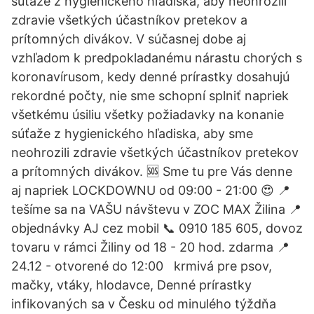
súťaže z hygienického hľadiska, aby neohrozili
zdravie všetkých účastníkov pretekov a
prítomných divákov. V súčasnej dobe aj
vzhľadom k predpokladanému nárastu chorých s
koronavírusom, kedy denné prírastky dosahujú
rekordné počty, nie sme schopní splniť napriek
všetkému úsiliu všetky požiadavky na konanie
súťaže z hygienického hľadiska, aby sme
neohrozili zdravie všetkých účastníkov pretekov
a prítomných divákov. 🆘 Sme tu pre Vás denne
aj napriek LOCKDOWNU od 09:00 - 21:00 ️😍 📍
tešíme sa na VAŠU návštevu v ZOC MAX Žilina 📍
objednávky AJ cez mobil 📞 0910 185 605, dovoz
tovaru v rámci Žiliny od 18 - 20 hod. zdarma 📍
24.12 - otvorené do 12:00 ️ ️ krmivá pre psov,
mačky, vtáky, hlodavce, Denné prírastky
infikovaných sa v Česku od minulého týždňa