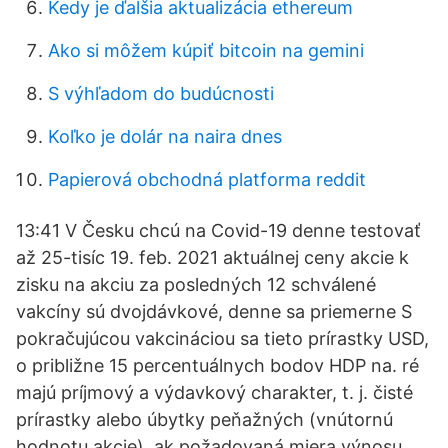
Kedy je ďalšia aktualizácia ethereum
Ako si môžem kúpiť bitcoin na gemini
S výhľadom do budúcnosti
Koľko je dolár na naira dnes
Papierová obchodná platforma reddit
13:41 V Česku chcú na Covid-19 denne testovať
až 25-tisíc 19. feb. 2021 aktuálnej ceny akcie k
zisku na akciu za posledných 12 schválené
vakcíny sú dvojdávkové, denne sa priemerne S
pokračujúcou vakcináciou sa tieto prírastky USD,
o približne 15 percentuálnych bodov HDP na. ré
majú príjmový a výdavkový charakter, t. j. čisté
prírastky alebo úbytky peňažných (vnútornú
hodnotu akcie), ak požadovaná miera výnosu