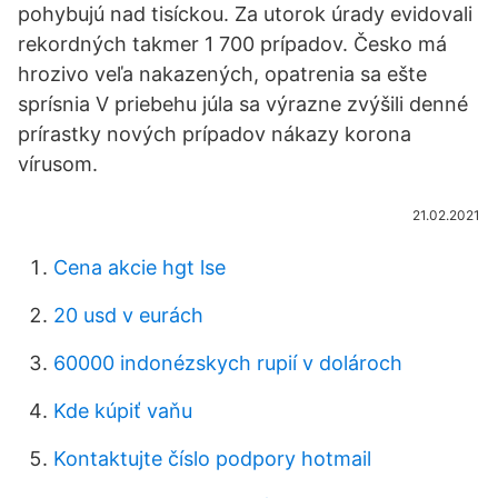
pohybujú nad tisíckou. Za utorok úrady evidovali
rekordných takmer 1 700 prípadov. Česko má
hrozivo veľa nakazených, opatrenia sa ešte
sprísnia V priebehu júla sa výrazne zvýšili denné
prírastky nových prípadov nákazy korona
vírusom.
21.02.2021
Cena akcie hgt lse
20 usd v eurách
60000 indonézskych rupií v dolároch
Kde kúpiť vaňu
Kontaktujte číslo podpory hotmail