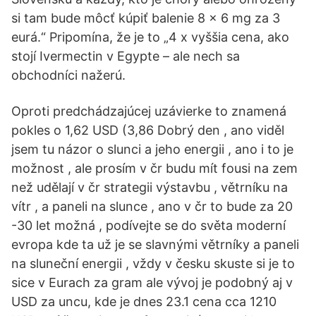
si tam bude môcť kúpiť balenie 8 x 6 mg za 3
eurá.“ Pripomína, že je to „4 x vyššia cena, ako
stojí Ivermectin v Egypte – ale nech sa
obchodníci nažerú.
Oproti predchádzajúcej uzávierke to znamená
pokles o 1,62 USD (3,86 Dobrý den , ano viděl
jsem tu názor o slunci a jeho energii , ano i to je
možnost , ale prosím v čr budu mít fousi na zem
než udělají v čr strategii výstavbu , větrníku na
vítr , a paneli na slunce , ano v čr to bude za 20
-30 let možná , podívejte se do světa moderní
evropa kde ta už je se slavnými větrníky a paneli
na sluneční energii , vždy v česku skuste si je to
sice v Eurach za gram ale vývoj je podobný aj v
USD za uncu, kde je dnes 23.1 cena cca 1210