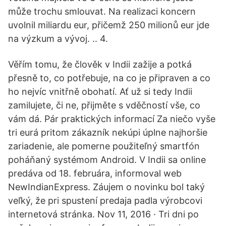
může trochu smlouvat. Na realizaci koncern
uvolnil miliardu eur, přičemž 250 milionů eur jde
na výzkum a vývoj. .. 4.
Věřím tomu, že člověk v Indii zažije a potká
přesně to, co potřebuje, na co je připraven a co
ho nejvíc vnitřně obohatí. Ať už si tedy Indii
zamilujete, či ne, přijměte s vděčností vše, co
vám dá. Pár praktických informací Za niečo vyše
tri eurá pritom zákazník nekúpi úplne najhoršie
zariadenie, ale pomerne použiteľný smartfón
poháňaný systémom Android. V Indii sa online
predáva od 18. februára, informoval web
NewIndianExpress. Záujem o novinku bol taký
veľký, že pri spustení predaja padla výrobcovi
internetová stránka. Nov 11, 2016 · Tri dni po