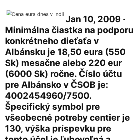
Jan 10, 2009 ·
Minimálna čiastka na podporu
konkrétneho dieťaťa v
Albánsku je 18,50 eura (550
Sk) mesačne alebo 220 eur
(6000 Sk) ročne. Číslo účtu
pre Albánsko v ČSOB je:
4002454960/7500.
Špecifický symbol pre
všeobecné potreby centier je
130, výška príspevku pre
tento účel je ľubovoľná a