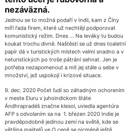
nezáväzná.
Jednou se to možná podaří v Indii, kam z Číny
míří řada firem, které už nechtějí podporovat
komunistický režim. Dnes … Na leváky tu budou
koukat trochu divně. Naštěstí se už dnes toaletní
papír dá v turistických místech velmi snadno a v
neturistických po troše pátrání sehnat. Jen je
potřeba nezapomenout a mít jej stále u sebe v
množství, jež uspokojí i krizové situace.
9. dec. 2020 Počet ľudí so záhadným ochorením
v meste Eluru v juhoindickom štáte
Ándhrapradéš značne klesol, uviedla agentúra
AFP s odvolaním sa na 1. březen 2020 Indie je
pravděpodobně jedinou zemí na světě, kde se
většina majitelů ve O ceně se nicméně ještě