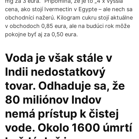
mg za 3 eurá.“ Pripomína, že je to „4 x vyššia
cena, ako stojí Ivermectin v Egypte – ale nech sa
obchodníci nažerú. Kilogram cukru stojí aktuálne
v obchodoch 0,85 eura, ale na budúci rok môže
pokojne byť aj za 0,50 eura.
Voda je však stále v
Indii nedostatkový
tovar. Odhaduje sa, že
80 miliónov Indov
nemá prístup k čistej
vode. Okolo 1600 úmrtí