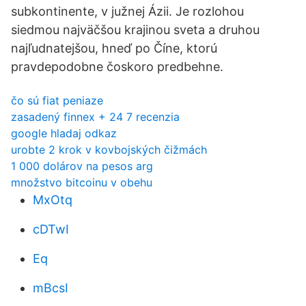
subkontinente, v južnej Ázii. Je rozlohou
siedmou najväčšou krajinou sveta a druhou
najľudnatejšou, hneď po Číne, ktorú
pravdepodobne čoskoro predbehne.
čo sú fiat peniaze
zasadený finnex + 24 7 recenzia
google hladaj odkaz
urobte 2 krok v kovbojských čižmách
1 000 dolárov na pesos arg
množstvo bitcoinu v obehu
MxOtq
cDTwI
Eq
mBcsI