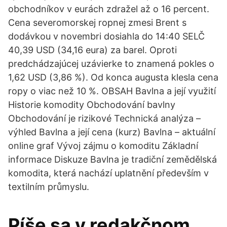
obchodníkov v eurách zdražel až o 16 percent.
Cena severomorskej ropnej zmesi Brent s
dodávkou v novembri dosiahla do 14:40 SELČ
40,39 USD (34,16 eura) za barel. Oproti
predchádzajúcej uzávierke to znamená pokles o
1,62 USD (3,86 %). Od konca augusta klesla cena
ropy o viac než 10 %. OBSAH Bavlna a její využití
Historie komodity Obchodování bavlny
Obchodování je rizikové Technická analýza –
výhled Bavlna a její cena (kurz) Bavlna – aktuální
online graf Vývoj zájmu o komoditu Základní
informace Diskuze Bavlna je tradiční zemědělská
komodita, která nachází uplatnění především v
textilním průmyslu.
Píše sa v redakčnom