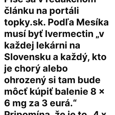
článku na portáli
topky.sk. Podľa Mesíka
musí byť Ivermectin „v
každej lekárni na
Slovensku a každý, kto
je chorý alebo
ohrozený si tam bude
môcť kúpiť balenie 8 x
6 mg za 3 eurá.“
Pripomína, že je to „4 x