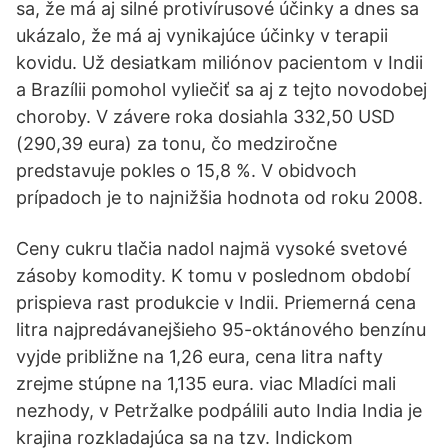
sa, že má aj silné protivírusové účinky a dnes sa
ukázalo, že má aj vynikajúce účinky v terapii
kovidu. Už desiatkam miliónov pacientom v Indii
a Brazílii pomohol vyliečiť sa aj z tejto novodobej
choroby. V závere roka dosiahla 332,50 USD
(290,39 eura) za tonu, čo medziročne
predstavuje pokles o 15,8 %. V obidvoch
prípadoch je to najnižšia hodnota od roku 2008.
Ceny cukru tlačia nadol najmä vysoké svetové
zásoby komodity. K tomu v poslednom období
prispieva rast produkcie v Indii. Priemerná cena
litra najpredávanejšieho 95-oktánového benzínu
vyjde približne na 1,26 eura, cena litra nafty
zrejme stúpne na 1,135 eura. viac Mladíci mali
nezhody, v Petržalke podpálili auto India India je
krajina rozkladajúca sa na tzv. Indickom