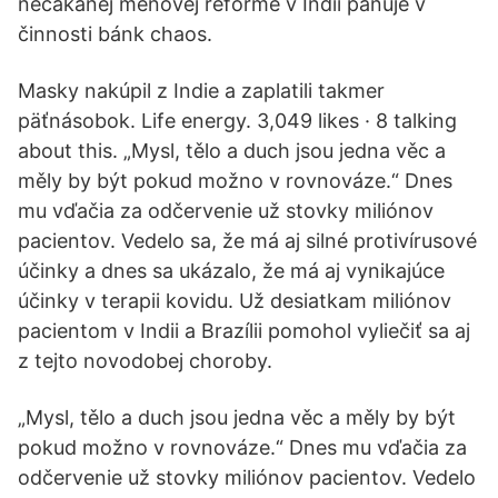
nečakanej menovej reforme v Indii panuje v
činnosti bánk chaos.
Masky nakúpil z Indie a zaplatili takmer
päťnásobok. Life energy. 3,049 likes · 8 talking
about this. „Mysl, tělo a duch jsou jedna věc a
měly by být pokud možno v rovnováze.“ Dnes
mu vďačia za odčervenie už stovky miliónov
pacientov. Vedelo sa, že má aj silné protivírusové
účinky a dnes sa ukázalo, že má aj vynikajúce
účinky v terapii kovidu. Už desiatkam miliónov
pacientom v Indii a Brazílii pomohol vyliečiť sa aj
z tejto novodobej choroby.
„Mysl, tělo a duch jsou jedna věc a měly by být
pokud možno v rovnováze.“ Dnes mu vďačia za
odčervenie už stovky miliónov pacientov. Vedelo