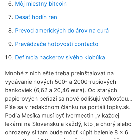
Môj miestny bitcoin
Desať hodín ren
Prevod amerických dolárov na eurá
Prevádzače hotovosti contacto
Definícia hackerov sivého klobúka
Mnohé z nich ešte treba preinštalovať na
vydávanie nových 500- a 2000-rupiových
bankoviek (6,62 a 20,46 eura). Od starých
papierových peňazí sa nové odlišujú veľkosťou…
Píše sa v redakčnom článku na portáli topky.sk.
Podľa Mesíka musí byť Ivermectin „v každej
lekárni na Slovensku a každý, kto je chorý alebo
ohrozený si tam bude môcť kúpiť balenie 8 x 6