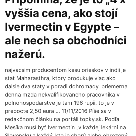
vyššia cena, ako stojí
Ivermectin v Egypte –
ale nech sa obchodníci
nažerú.
najvacsim producentom kesu orieskov v indii je
stat Maharasthra, ktory produkuje viac ako
dalsie dva staty v poradi dohromady. priemerna
denna mzda nekvalifikovaneho pracovnika v
polnohospodarstve je tam 196 rupii. to je v
prepocte 2,50 eura … 11/11/2016 Píše sa v
redakčnom článku na portáli topky.sk. Podľa
Mesíka musí byť Ivermectin „v každej lekárni na
Slovensku a každý, kto je chorý alebo ohrozený