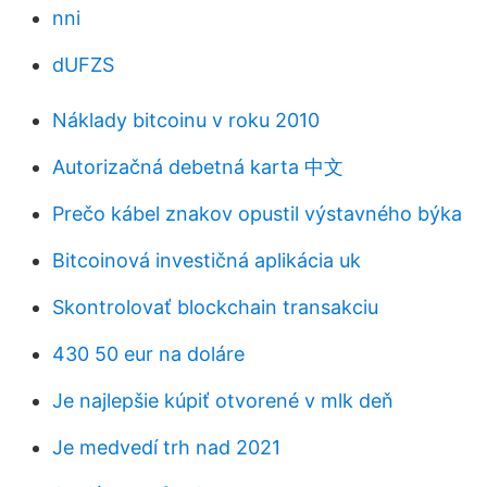
nni
dUFZS
Náklady bitcoinu v roku 2010
Autorizačná debetná karta 中文
Prečo kábel znakov opustil výstavného býka
Bitcoinová investičná aplikácia uk
Skontrolovať blockchain transakciu
430 50 eur na doláre
Je najlepšie kúpiť otvorené v mlk deň
Je medvedí trh nad 2021