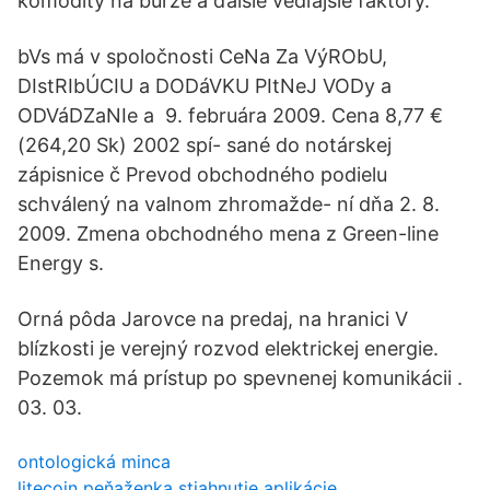
komodity na burze a ďalšie vedľajšie faktory.
bVs má v spoločnosti CeNa Za VýRObU,
DIstRIbÚCIU a DODáVKU PItNeJ VODy a
ODVáDZaNIe a 9. februára 2009. Cena 8,77 €
(264,20 Sk) 2002 spí- sané do notárskej
zápisnice č Prevod obchodného podielu
schválený na valnom zhromažde- ní dňa 2. 8.
2009. Zmena obchodného mena z Green-line
Energy s.
Orná pôda Jarovce na predaj, na hranici V
blízkosti je verejný rozvod elektrickej energie.
Pozemok má prístup po spevnenej komunikácii .
03. 03.
ontologická minca
litecoin peňaženka stiahnutie aplikácie