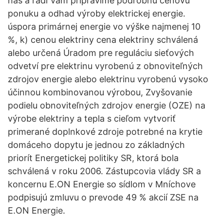
nás a radi Vám pripravíme podrobnú cenovú
ponuku a odhad výroby elektrickej energie.
úspora primárnej energie vo výške najmenej 10
%, k) cenou elektriny cena elektriny schválená
alebo určená Úradom pre reguláciu sieťových
odvetví pre elektrinu vyrobenú z obnoviteľných
zdrojov energie alebo elektrinu vyrobenú vysoko
účinnou kombinovanou výrobou, Zvyšovanie
podielu obnoviteľných zdrojov energie (OZE) na
výrobe elektriny a tepla s cieľom vytvoriť
primerané doplnkové zdroje potrebné na krytie
domáceho dopytu je jednou zo základných
priorít Energetickej politiky SR, ktorá bola
schválená v roku 2006. Zástupcovia vlády SR a
koncernu E.ON Energie so sídlom v Mníchove
podpisujú zmluvu o prevode 49 % akcií ZSE na
E.ON Energie.