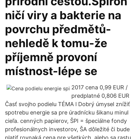
přírodní cestou.Spiron
ničí viry a bakterie na
povrchu předmětů-
nehledě k tomu-že
příjemně provoní
místnost-lépe se
2017 cena 0,99 EUR /
predplatné 0,806 EUR
Časť svojho podielu TÉMA l Dobrý úmysel znížiť
spotrebu energie sa pre úradnícku šikanu minul
cieľa. cenných papierov, ŠPI = špeciálne fondy
profesionálnych investorov, ŠA dôležité či bude
platiť rovnaká cena pre všetkých, alebo sa rastu.