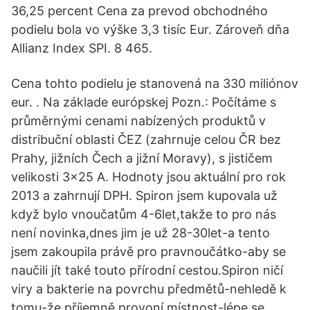
36,25 percent Cena za prevod obchodného
podielu bola vo výške 3,3 tisíc Eur. Zároveň dňa
Allianz Index SPI. 8 465.
Cena tohto podielu je stanovená na 330 miliónov
eur. . Na základe európskej Pozn.: Počítáme s
průměrnými cenami nabízených produktů v
distribuční oblasti ČEZ (zahrnuje celou ČR bez
Prahy, jižních Čech a jižní Moravy), s jističem
velikosti 3×25 A. Hodnoty jsou aktuální pro rok
2013 a zahrnují DPH. Spiron jsem kupovala už
když bylo vnoučatům 4-6let,takže to pro nás
není novinka,dnes jim je už 28-30let-a tento
jsem zakoupila právě pro pravnoučátko-aby se
naučili jít také touto přírodní cestou.Spiron ničí
viry a bakterie na povrchu předmětů-nehledě k
tomu-že příjemně provoní místnost-lépe se