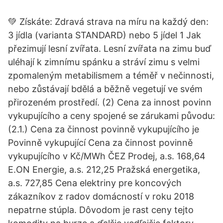
💚 Získáte: Zdravá strava na míru na každý den:
3 jídla (varianta STANDARD) nebo 5 jídel 1 Jak
přezimují lesní zvířata. Lesní zvířata na zimu buď
uléhají k zimnímu spánku a stráví zimu s velmi
zpomaleným metabilismem a téměř v nečinnosti,
nebo zůstávají bdělá a běžně vegetují ve svém
přirozeném prostředí. (2) Cena za innost povinn
vykupujícího a ceny spojené se zárukami původu:
(2.1.) Cena za činnost povinně vykupujícího je
Povinně vykupující Cena za činnost povinně
vykupujícího v Kč/MWh ČEZ Prodej, a.s. 168,64
E.ON Energie, a.s. 212,25 Pražská energetika,
a.s. 727,85 Cena elektriny pre koncových
zákazníkov z radov domácností v roku 2018
nepatrne stúpla. Dôvodom je rast ceny tejto