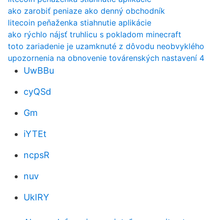
ako zarobiť peniaze ako denný obchodník
litecoin peňaženka stiahnutie aplikácie
ako rýchlo nájsť truhlicu s pokladom minecraft
toto zariadenie je uzamknuté z dôvodu neobvyklého
upozornenia na obnovenie továrenských nastavení 4
UwBBu
cyQSd
Gm
iYTEt
ncpsR
nuv
UkIRY