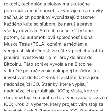
rokoch, technológia blokov má skutočne
potenciál zmeniť spôsob, akým žijeme a stovky
začínajúcich podnikov vychádzajú z takmer
každého kúta so sľubom, že narušia práve
všetky odvetvia. Sú to iba necelé 2 týždne
potom, čo automobilová spoločnosť Elona
Muska Tesla (TSLA) oznámila médiám a
verejnosti skutočnosť, že ešte v priebehu tohto
januára investovala 1,5 miliardy dolárov do
Bitcoinu. Táto správa vyvolala na Bitcoine
viditeľné pokračovanie nákupnej horúčky. Jak
investovat do ICO? Krok 1: Zjistěte, která jsou
nadcházející ICO. Stránky, které vypisují
nadcházející a probíhající ICOs; Místa, kde se
shromažďuje komunita a fóra věnovaná diskuzi o
ICO; Krok 2: Vyberte, který projekt vám stojí za
investici; Krok 3: Zapojte se do ICO. Otevřete si