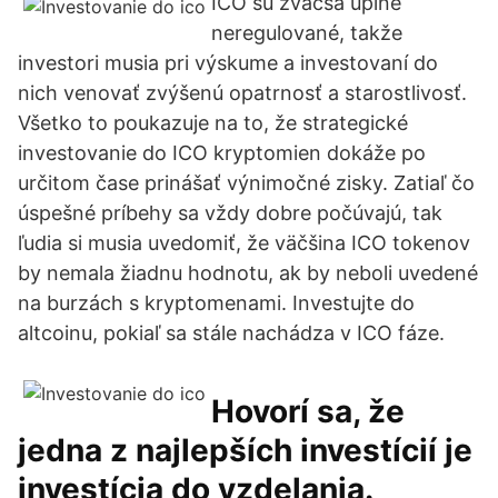
ICO sú zväčša úplne
neregulované, takže
investori musia pri výskume a investovaní do
nich venovať zvýšenú opatrnosť a starostlivosť.
Všetko to poukazuje na to, že strategické
investovanie do ICO kryptomien dokáže po
určitom čase prinášať výnimočné zisky. Zatiaľ čo
úspešné príbehy sa vždy dobre počúvajú, tak
ľudia si musia uvedomiť, že väčšina ICO tokenov
by nemala žiadnu hodnotu, ak by neboli uvedené
na burzách s kryptomenami. Investujte do
altcoinu, pokiaľ sa stále nachádza v ICO fáze.
Hovorí sa, že
jedna z najlepších investícií je
investícia do vzdelania.