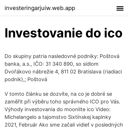
investeringarjuiw.web.app
Investovanie do ico
Do skupiny patria nasledovné podniky: Poštová
banka, a.s., IČO: 31 340 890, so sídlom
Dvořákovo nábrežie 4, 811 02 Bratislava (riadiaci
podnik),; Poštová
V tomto článku se dozvíte, na co je dobré se
zaměřit při výběru toho správného ICO pro Vás.
Výhody investovania do moonlite ico Video:
Michelangelo a tajomstvo Sixtínskej kaplnky
2021, Február Ako sme začali vidieť v posledných