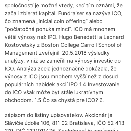
spoločností je možné vtedy, keď tím oznámi, že
začali zbierať kapitál. Fundraiser sa nazýva ICO,
čo znamená „inicial coin offering” alebo
“počiatočná ponuka mincí“. ICO má mnohem
větší výnosy než IPO. Hugo Benedetti a Leonard
Kostovetsky z Boston College Carroll School of
Management zveřejnili 20.5.2018 výsledky
analýzy, v níž se zaměřili na výnosy investic do
ICO. Analýza zcela jednoznačně dokázala, že
výnosy z ICO jsou mnohem vyšší než z dosud
populárních nabídek akcií IPO 1.4 Investovanie
do ICO však môže byť stále lukratívnym
obchodom. 1.5 Čo sa chystá pre ICO? 6.
zápisom do listiny upisovateľov. Akcionár je
Slávičie údolie 106, 811 02 Bratislava, IČO 52 413
179, DIČ 2121011475. Spoločnosť je zapísaná v