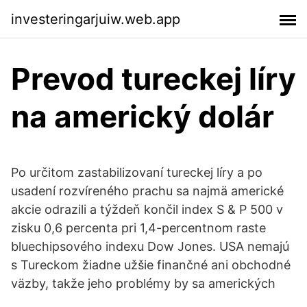
investeringarjuiw.web.app
Prevod tureckej líry
na americký dolár
Po určitom zastabilizovaní tureckej líry a po
usadení rozvíreného prachu sa najmä americké
akcie odrazili a týždeň končil index S & P 500 v
zisku 0,6 percenta pri 1,4-percentnom raste
bluechipsového indexu Dow Jones. USA nemajú
s Tureckom žiadne užšie finančné ani obchodné
väzby, takže jeho problémy by sa amerických