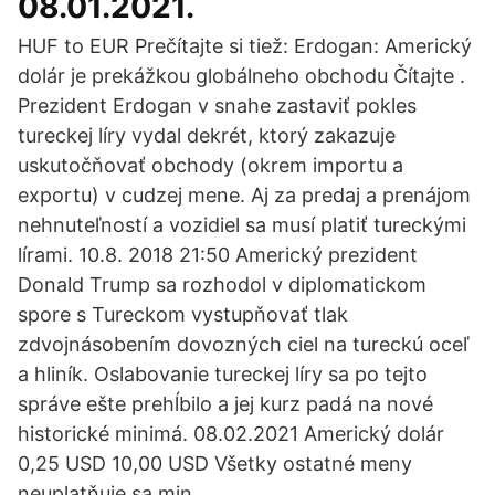
08.01.2021.
HUF to EUR Prečítajte si tiež: Erdogan: Americký
dolár je prekážkou globálneho obchodu Čítajte .
Prezident Erdogan v snahe zastaviť pokles
tureckej líry vydal dekrét, ktorý zakazuje
uskutočňovať obchody (okrem importu a
exportu) v cudzej mene. Aj za predaj a prenájom
nehnuteľností a vozidiel sa musí platiť tureckými
lírami. 10.8. 2018 21:50 Americký prezident
Donald Trump sa rozhodol v diplomatickom
spore s Tureckom vystupňovať tlak
zdvojnásobením dovozných ciel na tureckú oceľ
a hliník. Oslabovanie tureckej líry sa po tejto
správe ešte prehĺbilo a jej kurz padá na nové
historické minimá. 08.02.2021 Americký dolár
0,25 USD 10,00 USD Všetky ostatné meny
neuplatňuje sa min.