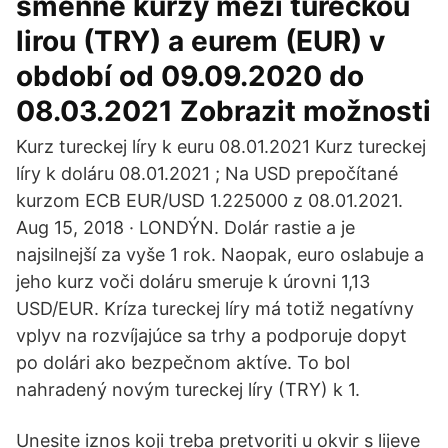
směnné kurzy mezi tureckou
lirou (TRY) a eurem (EUR) v
období od 09.09.2020 do
08.03.2021 Zobrazit možnosti
Kurz tureckej líry k euru 08.01.2021 Kurz tureckej
líry k doláru 08.01.2021 ; Na USD prepočítané
kurzom ECB EUR/USD 1.225000 z 08.01.2021.
Aug 15, 2018 · LONDÝN. Dolár rastie a je
najsilnejší za vyše 1 rok. Naopak, euro oslabuje a
jeho kurz voči doláru smeruje k úrovni 1,13
USD/EUR. Kríza tureckej líry má totiž negatívny
vplyv na rozvíjajúce sa trhy a podporuje dopyt
po dolári ako bezpečnom aktíve. To bol
nahradený novým tureckej líry (TRY) k 1.
Unesite iznos koji treba pretvoriti u okvir s lijeve