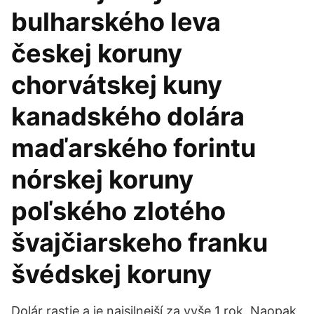
bulharského leva
českej koruny
chorvátskej kuny
kanadského dolára
maďarského forintu
nórskej koruny
poľského zlotého
švajčiarskeho franku
švédskej koruny
Dolár rastie a je najsilnejší za vyše 1 rok. Naopak,