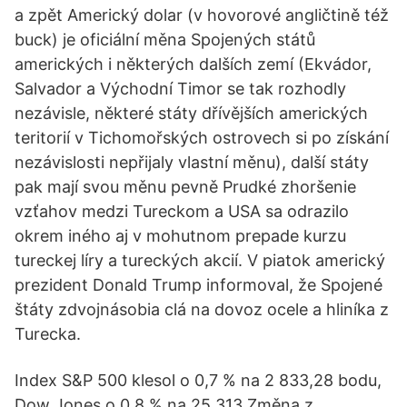
a zpět Americký dolar (v hovorové angličtině též
buck) je oficiální měna Spojených států
amerických i některých dalších zemí (Ekvádor,
Salvador a Východní Timor se tak rozhodly
nezávisle, některé státy dřívějších amerických
teritorií v Tichomořských ostrovech si po získání
nezávislosti nepřijaly vlastní měnu), další státy
pak mají svou měnu pevně Prudké zhoršenie
vzťahov medzi Tureckom a USA sa odrazilo
okrem iného aj v mohutnom prepade kurzu
tureckej líry a tureckých akcií. V piatok americký
prezident Donald Trump informoval, že Spojené
štáty zdvojnásobia clá na dovoz ocele a hliníka z
Turecka.
Index S&P 500 klesol o 0,7 % na 2 833,28 bodu,
Dow Jones o 0,8 % na 25 313 Změna z