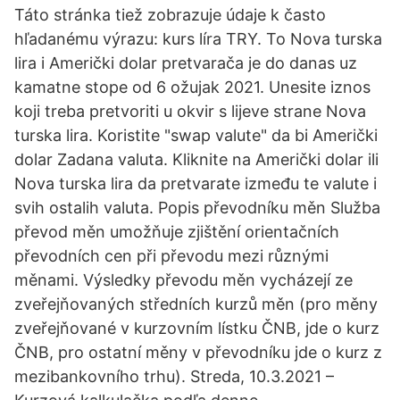
Táto stránka tiež zobrazuje údaje k často
hľadanému výrazu: kurs líra TRY. To Nova turska
lira i Američki dolar pretvarača je do danas uz
kamatne stope od 6 ožujak 2021. Unesite iznos
koji treba pretvoriti u okvir s lijeve strane Nova
turska lira. Koristite "swap valute" da bi Američki
dolar Zadana valuta. Kliknite na Američki dolar ili
Nova turska lira da pretvarate između te valute i
svih ostalih valuta. Popis převodníku měn Služba
převod měn umožňuje zjištění orientačních
převodních cen při převodu mezi různými
měnami. Výsledky převodu měn vycházejí ze
zveřejňovaných středních kurzů měn (pro měny
zveřejňované v kurzovním lístku ČNB, jde o kurz
ČNB, pro ostatní měny v převodníku jde o kurz z
mezibankovního trhu). Streda, 10.3.2021 –