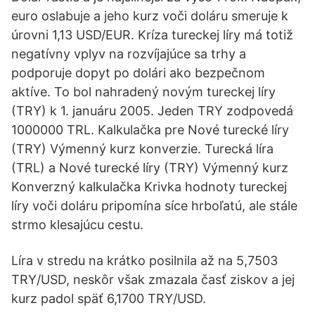
euro oslabuje a jeho kurz voči doláru smeruje k
úrovni 1,13 USD/EUR. Kríza tureckej líry má totiž
negatívny vplyv na rozvíjajúce sa trhy a
podporuje dopyt po dolári ako bezpečnom
aktíve. To bol nahradený novým tureckej líry
(TRY) k 1. januáru 2005. Jeden TRY zodpovedá
1000000 TRL. Kalkulačka pre Nové turecké líry
(TRY) Výmenný kurz konverzie. Turecká líra
(TRL) a Nové turecké líry (TRY) Výmenný kurz
Konverzný kalkulačka Krivka hodnoty tureckej
líry voči doláru pripomína síce hrboľatú, ale stále
strmo klesajúcu cestu.
Líra v stredu na krátko posilnila až na 5,7503
TRY/USD, neskôr však zmazala časť ziskov a jej
kurz padol späť 6,1700 TRY/USD.