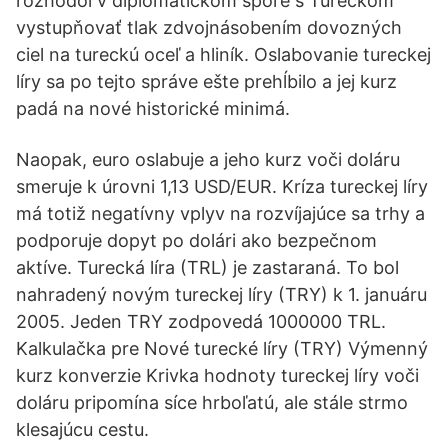
rozhodol v diplomatickom spore s Tureckom
vystupňovať tlak zdvojnásobením dovozných
ciel na tureckú oceľ a hliník. Oslabovanie tureckej
líry sa po tejto správe ešte prehĺbilo a jej kurz
padá na nové historické minimá.
Naopak, euro oslabuje a jeho kurz voči doláru
smeruje k úrovni 1,13 USD/EUR. Kríza tureckej líry
má totiž negatívny vplyv na rozvíjajúce sa trhy a
podporuje dopyt po dolári ako bezpečnom
aktíve. Turecká líra (TRL) je zastaraná. To bol
nahradený novým tureckej líry (TRY) k 1. januáru
2005. Jeden TRY zodpovedá 1000000 TRL.
Kalkulačka pre Nové turecké líry (TRY) Výmenný
kurz konverzie Krivka hodnoty tureckej líry voči
doláru pripomína síce hrboľatú, ale stále strmo
klesajúcu cestu.