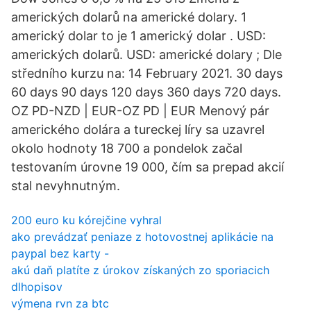
amerických dolarů na americké dolary. 1
americký dolar to je 1 americký dolar . USD:
amerických dolarů. USD: americké dolary ; Dle
středního kurzu na: 14 February 2021. 30 days
60 days 90 days 120 days 360 days 720 days.
OZ PD-NZD | EUR-OZ PD | EUR Menový pár
amerického dolára a tureckej líry sa uzavrel
okolo hodnoty 18 700 a pondelok začal
testovaním úrovne 19 000, čím sa prepad akcií
stal nevyhnutným.
200 euro ku kórejčine vyhral
ako prevádzať peniaze z hotovostnej aplikácie na
paypal bez karty -
akú daň platíte z úrokov získaných zo sporiacich
dlhopisov
výmena rvn za btc