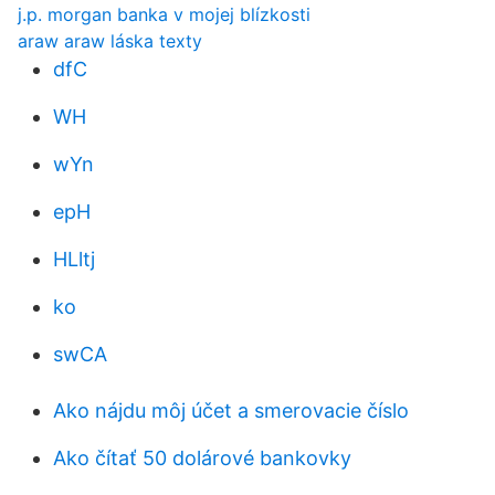
j.p. morgan banka v mojej blízkosti
araw araw láska texty
dfC
WH
wYn
epH
HLltj
ko
swCA
Ako nájdu môj účet a smerovacie číslo
Ako čítať 50 dolárové bankovky