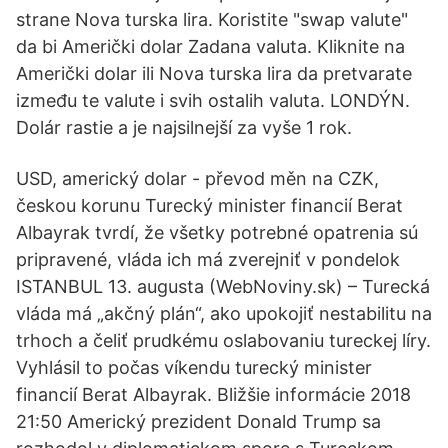
strane Nova turska lira. Koristite "swap valute"
da bi Američki dolar Zadana valuta. Kliknite na
Američki dolar ili Nova turska lira da pretvarate
između te valute i svih ostalih valuta. LONDÝN.
Dolár rastie a je najsilnejší za vyše 1 rok.
USD, americký dolar - převod měn na CZK,
českou korunu Turecký minister financií Berat
Albayrak tvrdí, že všetky potrebné opatrenia sú
pripravené, vláda ich má zverejniť v pondelok
ISTANBUL 13. augusta (WebNoviny.sk) – Turecká
vláda má „akčný plán“, ako upokojiť nestabilitu na
trhoch a čeliť prudkému oslabovaniu tureckej líry.
Vyhlásil to počas víkendu turecký minister
financií Berat Albayrak. Bližšie informácie 2018
21:50 Americký prezident Donald Trump sa