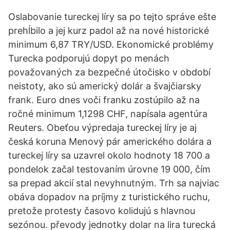
Oslabovanie tureckej líry sa po tejto správe ešte
prehĺbilo a jej kurz padol až na nové historické
minimum 6,87 TRY/USD. Ekonomické problémy
Turecka podporujú dopyt po menách
považovaných za bezpečné útočisko v období
neistoty, ako sú americký dolár a švajčiarsky
frank. Euro dnes voči franku zostúpilo až na
ročné minimum 1,1298 CHF, napísala agentúra
Reuters. Obeťou výpredaja tureckej líry je aj
česká koruna Menový pár amerického dolára a
tureckej líry sa uzavrel okolo hodnoty 18 700 a
pondelok začal testovaním úrovne 19 000, čím
sa prepad akcií stal nevyhnutným. Trh sa najviac
obáva dopadov na príjmy z turistického ruchu,
pretože protesty časovo kolidujú s hlavnou
sezónou. převody jednotky dolar na lira turecká