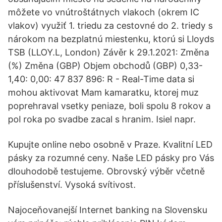
môžete vo vnútroštátnych vlakoch (okrem IC
vlakov) využiť 1. triedu za cestovné do 2. triedy s
nárokom na bezplatnú miestenku, ktorú si Lloyds
TSB (LLOY.L, London) Závěr k 29.1.2021: Změna
(%) Změna (GBP) Objem obchodů (GBP) 0,33-
1,40: 0,00: 47 837 896: R - Real-Time data si
mohou aktivovat Mam kamaratku, ktorej muz
poprehraval vsetky peniaze, boli spolu 8 rokov a
pol roka po svadbe zacal s hranim. Isiel napr.
Kupujte online nebo osobně v Praze. Kvalitní LED
pásky za rozumné ceny. Naše LED pásky pro Vás
dlouhodobě testujeme. Obrovský výběr včetně
příslušenství. Vysoká svítivost.
Najoceňovanejší Internet banking na Slovensku