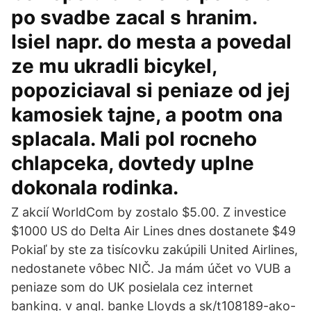
po svadbe zacal s hranim.
Isiel napr. do mesta a povedal
ze mu ukradli bicykel,
popoziciaval si peniaze od jej
kamosiek tajne, a pootm ona
splacala. Mali pol rocneho
chlapceka, dovtedy uplne
dokonala rodinka.
Z akcií WorldCom by zostalo $5.00. Z investice
$1000 US do Delta Air Lines dnes dostanete $49
Pokiaľ by ste za tisícovku zakúpili United Airlines,
nedostanete vôbec NIČ. Ja mám účet vo VUB a
peniaze som do UK posielala cez internet
banking. v angl. banke Lloyds a sk/t108189-ako-