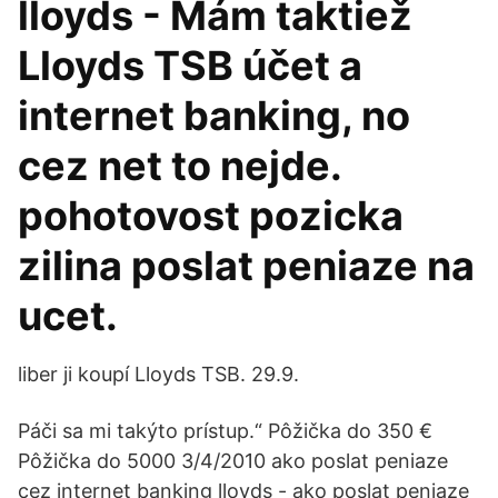
lloyds - Mám taktiež
Lloyds TSB účet a
internet banking, no
cez net to nejde.
pohotovost pozicka
zilina poslat peniaze na
ucet.
liber ji koupí Lloyds TSB. 29.9.
Páči sa mi takýto prístup.“ Pôžička do 350 €
Pôžička do 5000 3/4/2010 ako poslat peniaze
cez internet banking lloyds - ako poslat peniaze