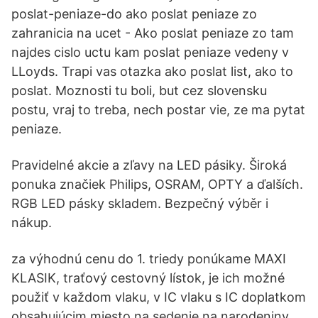
poslat-peniaze-do ako poslat peniaze zo
zahranicia na ucet - Ako poslat peniaze zo tam
najdes cislo uctu kam poslat peniaze vedeny v
LLoyds. Trapi vas otazka ako poslat list, ako to
poslat. Moznosti tu boli, but cez slovensku
postu, vraj to treba, nech postar vie, ze ma pytat
peniaze.
Pravidelné akcie a zľavy na LED pásiky. Široká
ponuka značiek Philips, OSRAM, OPTY a ďalších.
RGB LED pásky skladem. Bezpečný výběr i
nákup.
za výhodnú cenu do 1. triedy ponúkame MAXI
KLASIK, traťový cestovný lístok, je ich možné
použiť v každom vlaku, v IC vlaku s IC doplatkom
obsahujúcim miesto na sedenie na narodeniny