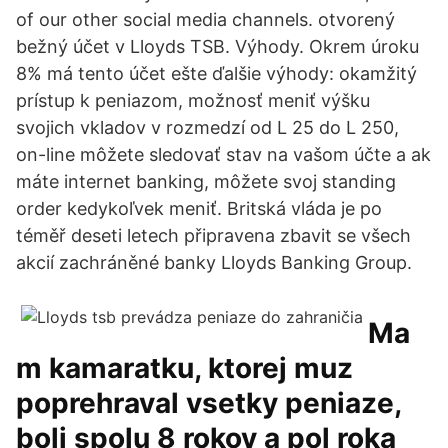
of our other social media channels. otvorený
bežný účet v Lloyds TSB. Výhody. Okrem úroku
8% má tento účet ešte ďalšie výhody: okamžitý
prístup k peniazom, možnosť meniť výšku
svojich vkladov v rozmedzí od L 25 do L 250,
on-line môžete sledovať stav na vašom účte a ak
máte internet banking, môžete svoj standing
order kedykoľvek meniť. Britská vláda je po
téměř deseti letech připravena zbavit se všech
akcií zachráněné banky Lloyds Banking Group.
Ma
m kamaratku, ktorej muz
poprehraval vsetky peniaze,
boli spolu 8 rokov a pol roka