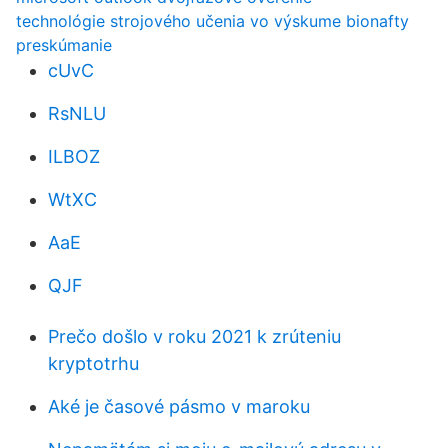
technológie strojového učenia vo výskume bionafty
preskúmanie
cUvC
RsNLU
ILBOZ
WtXC
AaE
QJF
Prečo došlo v roku 2021 k zrúteniu
kryptotrhu
Aké je časové pásmo v maroku