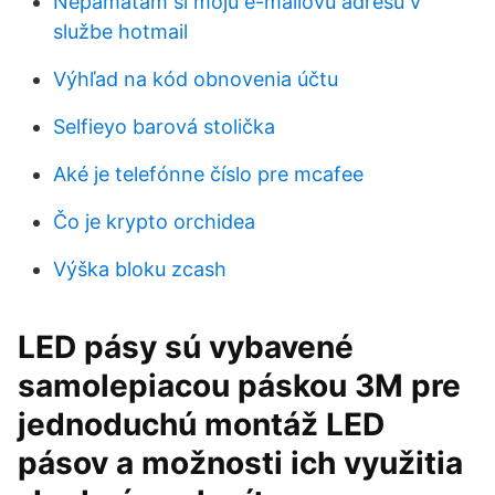
Nepamätám si moju e-mailovú adresu v
službe hotmail
Výhľad na kód obnovenia účtu
Selfieyo barová stolička
Aké je telefónne číslo pre mcafee
Čo je krypto orchidea
Výška bloku zcash
LED pásy sú vybavené
samolepiacou páskou 3M pre
jednoduchú montáž LED
pásov a možnosti ich využitia